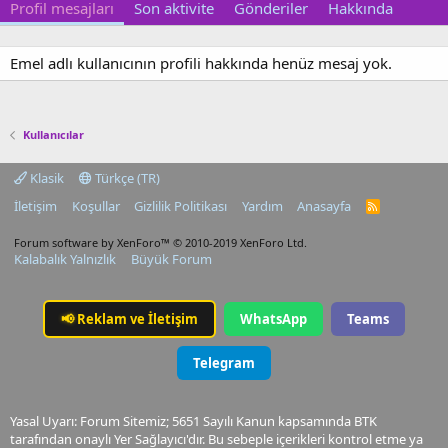
Profil mesajları
Son aktivite
Gönderiler
Hakkında
Emel adlı kullanıcının profili hakkında henüz mesaj yok.
Kullanıcılar
Klasik
Türkçe (TR)
İletişim
Koşullar
Gizlilik Politikası
Yardım
Anasayfa
R
S
S
Forum software by XenForo™
© 2010-2019 XenForo Ltd.
Kalabalık Yalnızlık
Büyük Forum
📢
Reklam ve İletişim
WhatsApp
Teams
Telegram
Yasal Uyarı: Forum Sitemiz; 5651 Sayılı Kanun kapsamında BTK
tarafından onaylı Yer Sağlayıcı'dır. Bu sebeple içerikleri kontrol etme ya