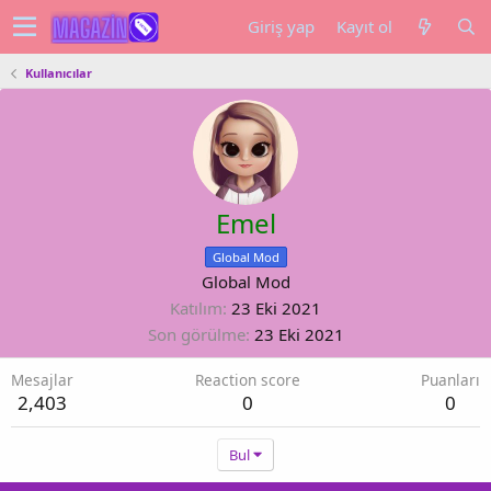
Giriş yap
Kayıt ol
Kullanıcılar
Emel
Global Mod
Global Mod
Katılım
23 Eki 2021
Son görülme
23 Eki 2021
Mesajlar
Reaction score
Puanları
2,403
0
0
Bul