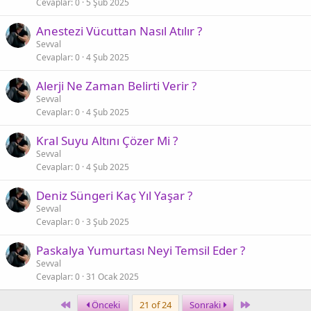
Cevaplar
0
5 Şub 2025
Anestezi Vücuttan Nasıl Atılır ?
Sevval
Cevaplar
0
4 Şub 2025
Alerji Ne Zaman Belirti Verir ?
Sevval
Cevaplar
0
4 Şub 2025
Kral Suyu Altını Çözer Mi ?
Sevval
Cevaplar
0
4 Şub 2025
Deniz Süngeri Kaç Yıl Yaşar ?
Sevval
Cevaplar
0
3 Şub 2025
Paskalya Yumurtası Neyi Temsil Eder ?
Sevval
Cevaplar
0
31 Ocak 2025
First
Last
Önceki
21 of 24
Sonraki