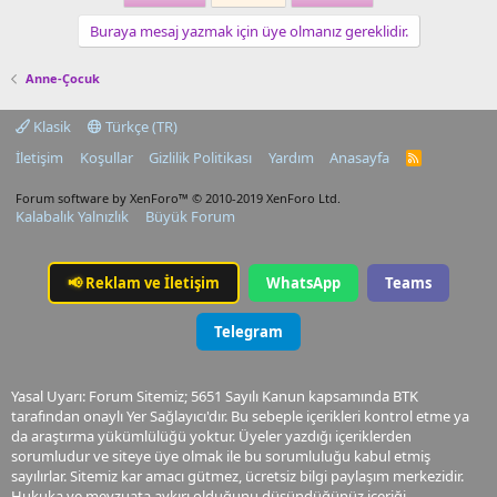
Buraya mesaj yazmak için üye olmanız gereklidir.
Anne-Çocuk
Klasik
Türkçe (TR)
İletişim
Koşullar
Gizlilik Politikası
Yardım
Anasayfa
R
S
S
Forum software by XenForo™
© 2010-2019 XenForo Ltd.
Kalabalık Yalnızlık
Büyük Forum
📢
Reklam ve İletişim
WhatsApp
Teams
Telegram
Yasal Uyarı: Forum Sitemiz; 5651 Sayılı Kanun kapsamında BTK
tarafından onaylı Yer Sağlayıcı'dır. Bu sebeple içerikleri kontrol etme ya
da araştırma yükümlülüğü yoktur. Üyeler yazdığı içeriklerden
sorumludur ve siteye üye olmak ile bu sorumluluğu kabul etmiş
sayılırlar. Sitemiz kar amacı gütmez, ücretsiz bilgi paylaşım merkezidir.
Hukuka ve mevzuata aykırı olduğunu düşündüğünüz içeriği