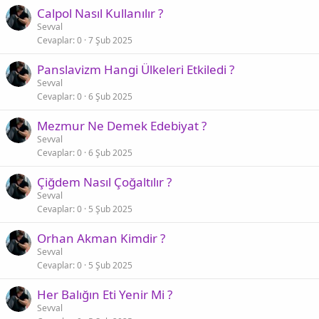
Calpol Nasıl Kullanılır ?
Sevval
Cevaplar
0
7 Şub 2025
Panslavizm Hangi Ülkeleri Etkiledi ?
Sevval
Cevaplar
0
6 Şub 2025
Mezmur Ne Demek Edebiyat ?
Sevval
Cevaplar
0
6 Şub 2025
Çiğdem Nasıl Çoğaltılır ?
Sevval
Cevaplar
0
5 Şub 2025
Orhan Akman Kimdir ?
Sevval
Cevaplar
0
5 Şub 2025
Her Balığın Eti Yenir Mi ?
Sevval