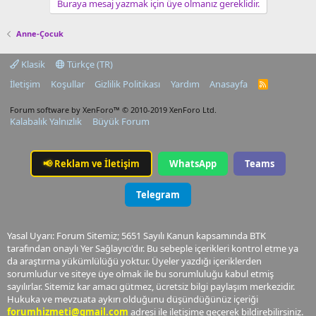
Buraya mesaj yazmak için üye olmanız gereklidir.
Anne-Çocuk
Klasik
Türkçe (TR)
İletişim
Koşullar
Gizlilik Politikası
Yardım
Anasayfa
R
S
S
Forum software by XenForo™
© 2010-2019 XenForo Ltd.
Kalabalık Yalnızlık
Büyük Forum
📢
Reklam ve İletişim
WhatsApp
Teams
Telegram
Yasal Uyarı: Forum Sitemiz; 5651 Sayılı Kanun kapsamında BTK
tarafından onaylı Yer Sağlayıcı'dır. Bu sebeple içerikleri kontrol etme ya
da araştırma yükümlülüğü yoktur. Üyeler yazdığı içeriklerden
sorumludur ve siteye üye olmak ile bu sorumluluğu kabul etmiş
sayılırlar. Sitemiz kar amacı gütmez, ücretsiz bilgi paylaşım merkezidir.
Hukuka ve mevzuata aykırı olduğunu düşündüğünüz içeriği
forumhizmeti@gmail.com
adresi ile iletişime geçerek bildirebilirsiniz.