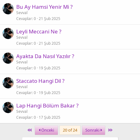
Bu Ay Hamsi Yenir Mi ?
Sevval
Cevaplar
0
21 Şub 2025
Leyli Meccani Ne ?
Sevval
Cevaplar
0
21 Şub 2025
Ayakta Da Nasıl Yazılır ?
Sevval
Cevaplar
0
19 Şub 2025
Staccato Hangi Dil ?
Sevval
Cevaplar
0
19 Şub 2025
Lap Hangi Bölüm Bakar ?
Sevval
Cevaplar
0
17 Şub 2025
First
Last
Önceki
20 of 24
Sonraki