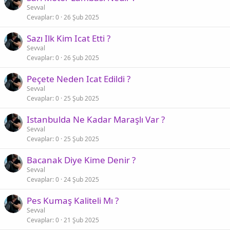
Sevval
Cevaplar
0
26 Şub 2025
Sazı Ilk Kim Icat Etti ?
Sevval
Cevaplar
0
26 Şub 2025
Peçete Neden Icat Edildi ?
Sevval
Cevaplar
0
25 Şub 2025
Istanbulda Ne Kadar Maraşlı Var ?
Sevval
Cevaplar
0
25 Şub 2025
Bacanak Diye Kime Denir ?
Sevval
Cevaplar
0
24 Şub 2025
Pes Kumaş Kaliteli Mı ?
Sevval
Cevaplar
0
21 Şub 2025