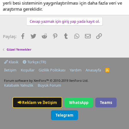
yerli besi sisteminin yaygınlaştırılması için daha fazla veri ve
araştırma gereklidir.
Cevap yazmak için giriş yap yada kayıt ol.
Facebook
Twitter
Reddit
Pinterest
Tumblr
WhatsApp
E-posta
Link
Paylaş:
Güzel Yemekler
Klasik
Türkçe (TR)
İletişim
Koşullar
Gizlilik Politikası
Yardım
Anasayfa
R
S
S
Forum software by XenForo™
© 2010-2019 XenForo Ltd.
Kalabalık Yalnızlık
Büyük Forum
📢
Reklam ve İletişim
WhatsApp
Teams
Telegram