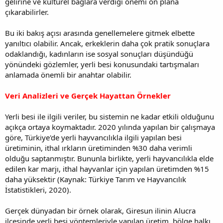
gelirine ve kültürel bağlara verdiği önemi ön plana
çıkarabilirler.
Bu iki bakış açısı arasında genellemelere gitmek elbette
yanıltıcı olabilir. Ancak, erkeklerin daha çok pratik sonuçlara
odaklandığı, kadınların ise sosyal sonuçları düşündüğü
yönündeki gözlemler, yerli besi konusundaki tartışmaları
anlamada önemli bir anahtar olabilir.
Veri Analizleri ve Gerçek Hayattan Örnekler
Yerli besi ile ilgili veriler, bu sistemin ne kadar etkili olduğunu
açıkça ortaya koymaktadır. 2020 yılında yapılan bir çalışmaya
göre, Türkiye'de yerli hayvancılıkla ilgili yapılan besi
üretiminin, ithal ırkların üretiminden %30 daha verimli
olduğu saptanmıştır. Bununla birlikte, yerli hayvancılıkla elde
edilen kar marjı, ithal hayvanlar için yapılan üretimden %15
daha yüksektir (Kaynak: Türkiye Tarım ve Hayvancılık
İstatistikleri, 2020).
Gerçek dünyadan bir örnek olarak, Giresun ilinin Alucra
ilçesinde yerli besi yöntemleriyle yapılan üretim, bölge halkı