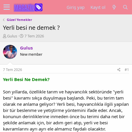
Giriş yap
Kayıt ol
Güzel Yemekler
Yerli besi ne demek ?
K
B
Gulus
7 Tem 2026
o
a
n
ş
Gulus
u
l
New member
y
a
u
n
b
g
7 Tem 2026
#1
a
ı
ş
ç
Yerli Besi Ne Demek?
l
t
a
a
Son yıllarda, özellikle tarım ve hayvancılık sektöründe "yerli
t
r
besi" kavramı sıkça duyulmaya başlandı. Peki, bu terim tam
a
i
olarak ne anlama geliyor? Yerli besi, hayvancılıkla ilgili yapılan
n
h
bir tür beslenme ve yetiştirme yöntemini ifade eder. Ancak,
i
konunun derinliklerine inmeden önce bu terimi daha net bir
şekilde anlamak için, bir adım geri atıp, yerli ve besi
kavramlarını ayrı ayrı ele almamız faydalı olacaktır.