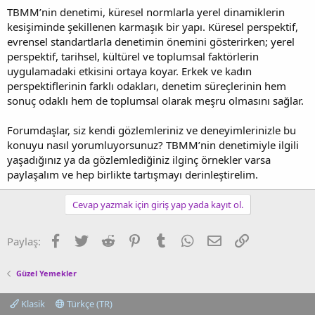
TBMM’nin denetimi, küresel normlarla yerel dinamiklerin
kesişiminde şekillenen karmaşık bir yapı. Küresel perspektif,
evrensel standartlarla denetimin önemini gösterirken; yerel
perspektif, tarihsel, kültürel ve toplumsal faktörlerin
uygulamadaki etkisini ortaya koyar. Erkek ve kadın
perspektiflerinin farklı odakları, denetim süreçlerinin hem
sonuç odaklı hem de toplumsal olarak meşru olmasını sağlar.
Forumdaşlar, siz kendi gözlemleriniz ve deneyimlerinizle bu
konuyu nasıl yorumluyorsunuz? TBMM’nin denetimiyle ilgili
yaşadığınız ya da gözlemlediğiniz ilginç örnekler varsa
paylaşalım ve hep birlikte tartışmayı derinleştirelim.
Cevap yazmak için giriş yap yada kayıt ol.
Facebook
Twitter
Reddit
Pinterest
Tumblr
WhatsApp
E-posta
Link
Paylaş:
Güzel Yemekler
Klasik
Türkçe (TR)