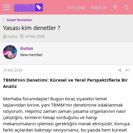
Giriş yap
Kayıt ol
Güzel Yemekler
Yasası kim denetler ?
K
B
Gulus
19 Nis 2026
o
a
n
ş
Gulus
u
l
New member
y
a
u
n
b
g
19 Nis 2026
#1
a
ı
ş
ç
TBMM’nin Denetimi: Küresel ve Yerel Perspektiflerle Bir
l
t
Analiz
a
a
t
r
Merhaba forumdaşlar! Bugün biraz siyasetin temel
a
i
taşlarından birine, yani TBMM’nin denetimine odaklanmak
n
h
istiyorum. Hepimiz zaman zaman yasama organlarının nasıl
i
çalıştığını, kimlerin hesap sorduğunu ve hangi
mekanizmaların işlemesi gerektiğini merak etmişizdir. Konuya
farklı açılardan bakmayı seviyorsanız, bu yazıda hem küresel