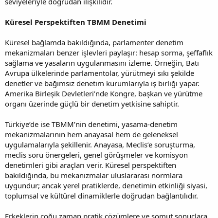
seviyeleriyle doğrudan ilişkilidir.
Küresel Perspektiften TBMM Denetimi
Küresel bağlamda bakıldığında, parlamenter denetim
mekanizmaları benzer işlevleri paylaşır: hesap sorma, şeffaflık
sağlama ve yasaların uygulanmasını izleme. Örneğin, Batı
Avrupa ülkelerinde parlamentolar, yürütmeyi sıkı şekilde
denetler ve bağımsız denetim kurumlarıyla iş birliği yapar.
Amerika Birleşik Devletleri’nde Kongre, başkan ve yürütme
organı üzerinde güçlü bir denetim yetkisine sahiptir.
Türkiye’de ise TBMM’nin denetimi, yasama-denetim
mekanizmalarının hem anayasal hem de geleneksel
uygulamalarıyla şekillenir. Anayasa, Meclis’e soruşturma,
meclis soru önergeleri, genel görüşmeler ve komisyon
denetimleri gibi araçları verir. Küresel perspektiften
bakıldığında, bu mekanizmalar uluslararası normlara
uygundur; ancak yerel pratiklerde, denetimin etkinliği siyasi,
toplumsal ve kültürel dinamiklerle doğrudan bağlantılıdır.
Erkeklerin çoğu zaman pratik çözümlere ve somut sonuçlara