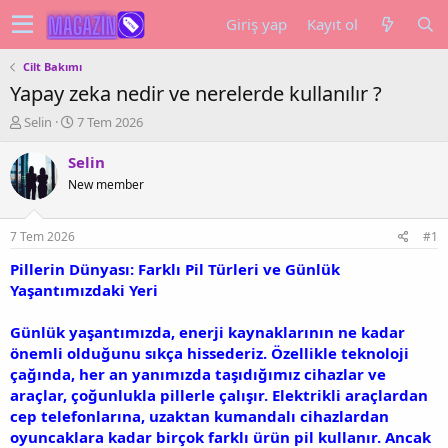
Giriş yap
Kayıt ol
Cilt Bakımı
Yapay zeka nedir ve nerelerde kullanılır ?
K
B
Selin
7 Tem 2026
o
a
n
ş
Selin
u
l
New member
y
a
u
n
b
g
7 Tem 2026
#1
a
ı
ş
ç
Pillerin Dünyası: Farklı Pil Türleri ve Günlük
l
t
Yaşantımızdaki Yeri
a
a
t
r
Günlük yaşantımızda, enerji kaynaklarının ne kadar
a
i
önemli olduğunu sıkça hissederiz. Özellikle teknoloji
n
h
çağında, her an yanımızda taşıdığımız cihazlar ve
i
araçlar, çoğunlukla pillerle çalışır. Elektrikli araçlardan
cep telefonlarına, uzaktan kumandalı cihazlardan
oyuncaklara kadar birçok farklı ürün pil kullanır. Ancak