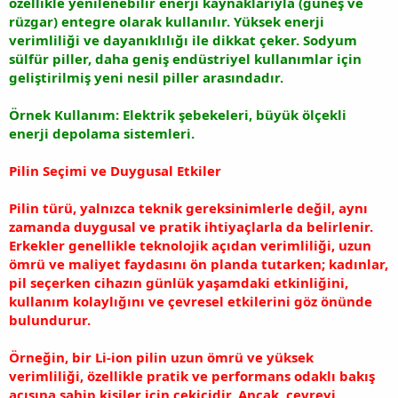
özellikle yenilenebilir enerji kaynaklarıyla (güneş ve
rüzgar) entegre olarak kullanılır. Yüksek enerji
verimliliği ve dayanıklılığı ile dikkat çeker. Sodyum
sülfür piller, daha geniş endüstriyel kullanımlar için
geliştirilmiş yeni nesil piller arasındadır.
Örnek Kullanım: Elektrik şebekeleri, büyük ölçekli
enerji depolama sistemleri.
Pilin Seçimi ve Duygusal Etkiler
Pilin türü, yalnızca teknik gereksinimlerle değil, aynı
zamanda duygusal ve pratik ihtiyaçlarla da belirlenir.
Erkekler genellikle teknolojik açıdan verimliliği, uzun
ömrü ve maliyet faydasını ön planda tutarken; kadınlar,
pil seçerken cihazın günlük yaşamdaki etkinliğini,
kullanım kolaylığını ve çevresel etkilerini göz önünde
bulundurur.
Örneğin, bir Li-ion pilin uzun ömrü ve yüksek
verimliliği, özellikle pratik ve performans odaklı bakış
açısına sahip kişiler için çekicidir. Ancak, çevreyi