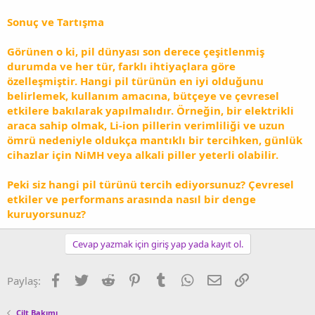
Sonuç ve Tartışma
Görünen o ki, pil dünyası son derece çeşitlenmiş
durumda ve her tür, farklı ihtiyaçlara göre
özelleşmiştir. Hangi pil türünün en iyi olduğunu
belirlemek, kullanım amacına, bütçeye ve çevresel
etkilere bakılarak yapılmalıdır. Örneğin, bir elektrikli
araca sahip olmak, Li-ion pillerin verimliliği ve uzun
ömrü nedeniyle oldukça mantıklı bir tercihken, günlük
cihazlar için NiMH veya alkali piller yeterli olabilir.
Peki siz hangi pil türünü tercih ediyorsunuz? Çevresel
etkiler ve performans arasında nasıl bir denge
kuruyorsunuz?
Cevap yazmak için giriş yap yada kayıt ol.
Facebook
Twitter
Reddit
Pinterest
Tumblr
WhatsApp
E-posta
Link
Paylaş:
Cilt Bakımı