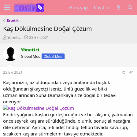
Giriş yap
Kayıt ol
Estetik
Kaş Dökülmesine Doğal Çözüm
K
B
Yönetici
23 Eki 2021
o
a
n
ş
Yönetici
u
l
Global Mod
Global Mod
y
a
u
n
b
g
23 Eki 2021
#1
a
ı
ş
ç
Kaşlarınızın, az olduğundan veya aralarında boşluk
l
t
olduğundan şikayetçi iseniz, ünlü güzellik ve bitki
a
a
uzmanlarından Suna Dumankaya size doğal bir tedavi
t
r
öneriyor.
a
i
n
h
Fındık yağının, kaşları gürleştirdiğini ve her akşam, yatmadan
i
önce seyrek kaşlara sürüldüğünde, olumlu sonuç alınacağını
dile getiriyor. Ayrıca; 5-6 adet fındığı teflon tavada kavurup,
sıcakken kaşlara sürmelerini tavsiye etmektedir.