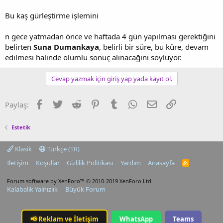
Bu kaş gürleştirme işlemini
n gece yatmadan önce ve haftada 4 gün yapılması gerektiğini
belirten
Suna Dumankaya
, belirli bir süre, bu küre, devam
edilmesi halinde olumlu sonuç alınacağını söylüyor.
Cevap yazmak için giriş yap yada kayıt ol.
Facebook
Twitter
Reddit
Pinterest
Tumblr
WhatsApp
E-posta
Link
Paylaş:
Estetik
Klasik
Türkçe (TR)
İletişim
Koşullar
Gizlilik Politikası
Yardım
Anasayfa
R
S
S
Forum software by XenForo™
© 2010-2019 XenForo Ltd.
Kalabalık Yalnızlık
Büyük Forum
📢
Reklam ve İletişim
WhatsApp
Teams