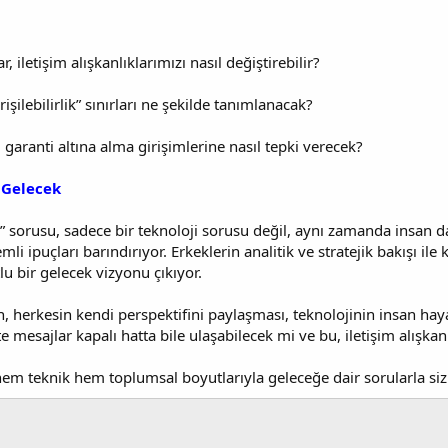
 iletişim alışkanlıklarımızı nasıl değiştirebilir?
rişilebilirlik” sınırları ne şekilde tanımlanacak?
mi garanti altına alma girişimlerine nasıl tepki verecek?
r Gelecek
 sorusu, sadece bir teknoloji sorusu değil, aynı zamanda insan dav
li ipuçları barındırıyor. Erkeklerin analitik ve stratejik bakışı ile
lu bir gelecek vizyonu çıkıyor.
, herkesin kendi perspektifini paylaşması, teknolojinin insan ha
e mesajlar kapalı hatta bile ulaşabilecek mi ve bu, iletişim alışka
hem teknik hem toplumsal boyutlarıyla geleceğe dair sorularla s