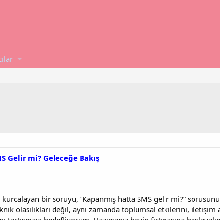
cılar
S Gelir mi? Geleceğe Bakış
ı kurcalayan bir soruyu, “Kapanmış hatta SMS gelir mi?” sorusunu 
nik olasılıkları değil, aynı zamanda toplumsal etkilerini, iletişim 
nı tartışmayı hedefliyorum. Hazırsanız beyin fırtınasına başlayalı