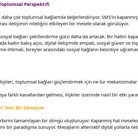
Toplumsal Perspektifi
 daha çok toplumsal bağlamda değerlendiriyor. SMS’in kapanmış 
ası iletişimin niteliğini etkileyen bir mesele olarak görülüyor.
n sosyal bağları şekillendirme gücü daha da artacak. Bir hattın ka
da kadın bakış açısı, dijital iletişimde empati, sosyal güven ve t
e ihtimali, bireyler arasındaki sosyal bağların kesintiye uğrama
olojileri, toplumsal bağları güçlendirmek için ne tür mekanizmalar 
eya farklı kanallardan gelmesi, ilişkiler üzerinde nasıl bir etki yara
mi: Yeni Bir Deneyim
birbirini tamamlayan bir döngü oluşturuyor. Kapanmış hat meseles
i bir paradigma sunuyor. Mesajların alternatif dijital yollarla ileti