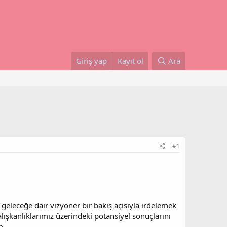
Giriş yap
Kayıt ol
Ara
#1
geleceğe dair vizyoner bir bakış açısıyla irdelemek
alışkanlıklarımız üzerindeki potansiyel sonuçlarını
m.