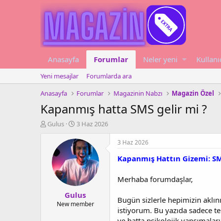
Anasayfa
Forumlar
Neler yeni
Kullanı
Yeni mesajlar
Forumlarda ara
Anasayfa
Forumlar
Magazinin Nabzı
Magazin Özel
Kapanmış hatta SMS gelir mi ?
K
B
Gulus
3 Haz 2026
o
a
n
ş
3 Haz 2026
u
l
Kapanmış Hattın Gizemi: SM
y
a
u
n
b
g
Merhaba forumdaşlar,
a
ı
Gulus
ş
ç
Bugün sizlerle hepimizin aklın
l
t
New member
istiyorum. Bu yazıda sadece tek
a
a
ve hatta psikolojik yansımaları