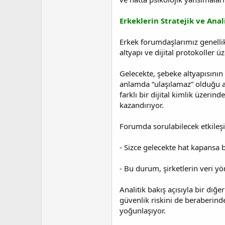
t
r
a
i
n
h
Erkeklerin Stratejik ve Anal
i
Erkek forumdaşlarımız genelli
altyapı ve dijital protokoller ü
Gelecekte, şebeke altyapısının
anlamda “ulaşılamaz” olduğu a
farklı bir dijital kimlik üzerin
kazandırıyor.
Forumda sorulabilecek etkileşi
- Sizce gelecekte hat kapansa bi
- Bu durum, şirketlerin veri yön
Analitik bakış açısıyla bir diğ
güvenlik riskini de beraberind
yoğunlaşıyor.