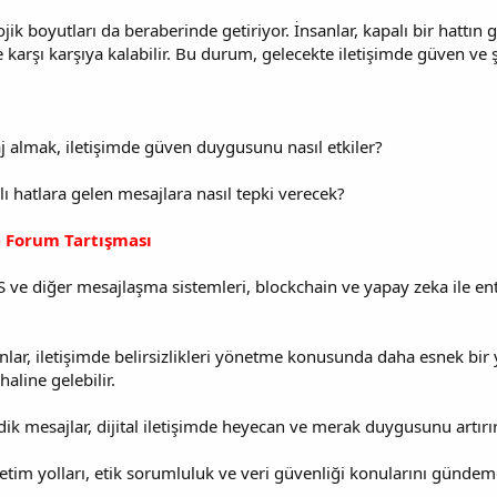
ik boyutları da beraberinde getiriyor. İnsanlar, kapalı bir hattın 
karşı karşıya kalabilir. Bu durum, gelecekte iletişimde güven ve şe
esaj almak, iletişimde güven duygusunu nasıl etkiler?
alı hatlara gelen mesajlara nasıl tepki verecek?
 Forum Tartışması
 ve diğer mesajlaşma sistemleri, blockchain ve yapay zeka ile en
lar, iletişimde belirsizlikleri yönetme konusunda daha esnek bir ya
haline gelebilir.
ik mesajlar, dijital iletişimde heyecan ve merak duygusunu artırırke
 iletim yolları, etik sorumluluk ve veri güvenliği konularını gündem