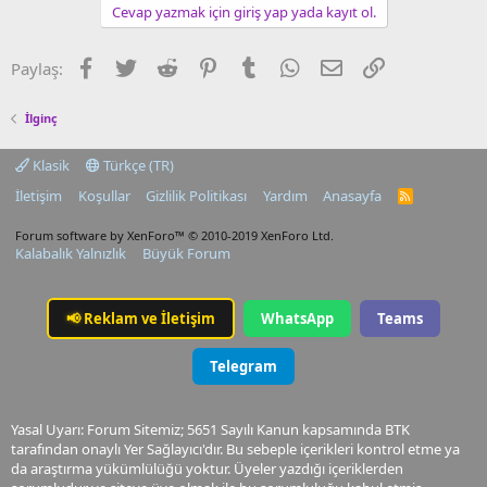
Cevap yazmak için giriş yap yada kayıt ol.
Facebook
Twitter
Reddit
Pinterest
Tumblr
WhatsApp
E-posta
Link
Paylaş:
İlginç
Klasik
Türkçe (TR)
İletişim
Koşullar
Gizlilik Politikası
Yardım
Anasayfa
R
S
S
Forum software by XenForo™
© 2010-2019 XenForo Ltd.
Kalabalık Yalnızlık
Büyük Forum
📢
Reklam ve İletişim
WhatsApp
Teams
Telegram
Yasal Uyarı: Forum Sitemiz; 5651 Sayılı Kanun kapsamında BTK
tarafından onaylı Yer Sağlayıcı'dır. Bu sebeple içerikleri kontrol etme ya
da araştırma yükümlülüğü yoktur. Üyeler yazdığı içeriklerden