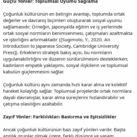
Güçlü Yönler: Toplumsal Uyumu Sağlama
Çoğunluk kültürünün en belirgin avantajı, toplumda ortak
değerler ve davranış biçimleri oluşturarak sosyal uyumu
sağlamasıdır. Örneğin, Japonya’da eğitim ve iş yerlerinde
ortak sosyal normların benimsenmesi, çatışmaları azaltmakta
ve işbirliğini artırmaktadır ([Sugimoto, Y., 2020. An
Introduction to Japanese Society, Cambridge University
Press]). Erkeklerin stratejik bakış açısı, bu normların
uygulanabilirliğini ve düzenin sürdürülmesini desteklerken;
kadınların empatik yaklaşımı, sosyal ilişkilerin ve toplumsal
kabulün güçlenmesini sağlar.
Çoğunluk kültürü aynı zamanda hızlı karar alma ve kolektif
hareket kolaylığı sağlar. Toplumsal projelerde ortak normlara
dayalı davranışlar, karar alma süreçlerini hızlandırabilir ve
çatışma olasılığını azaltabilir.
Zayıf Yönler: Farklılıkları Bastırma ve Eşitsizlikler
Ancak çoğunluk kültürünün bazı zayıf yönleri vardır. Başta
azınlık gruplar olmak üzere, farklı düşünce ve yaşam