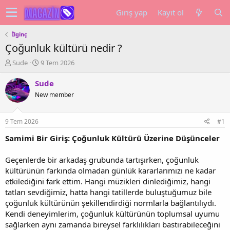
Giriş yap
Kayıt ol
İlginç
Çoğunluk kültürü nedir ?
K
B
Sude
9 Tem 2026
o
a
n
ş
Sude
u
l
New member
y
a
u
n
b
g
9 Tem 2026
#1
a
ı
ş
ç
Samimi Bir Giriş: Çoğunluk Kültürü Üzerine Düşünceler
l
t
a
a
Geçenlerde bir arkadaş grubunda tartışırken, çoğunluk
t
r
kültürünün farkında olmadan günlük kararlarımızı ne kadar
a
i
etkilediğini fark ettim. Hangi müzikleri dinlediğimiz, hangi
n
h
tatları sevdiğimiz, hatta hangi tatillerde buluştuğumuz bile
i
çoğunluk kültürünün şekillendirdiği normlarla bağlantılıydı.
Kendi deneyimlerim, çoğunluk kültürünün toplumsal uyumu
sağlarken aynı zamanda bireysel farklılıkları bastırabileceğini