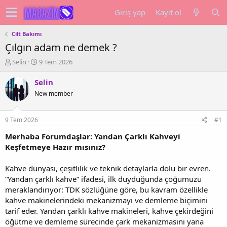
Giriş yap
Kayıt ol
Cilt Bakımı
Çılgın adam ne demek ?
K
B
Selin
9 Tem 2026
o
a
n
ş
Selin
u
l
New member
y
a
u
n
b
g
9 Tem 2026
#1
a
ı
ş
ç
Merhaba Forumdaşlar: Yandan Çarklı Kahveyi
l
t
Keşfetmeye Hazır mısınız?
a
a
t
r
Kahve dünyası, çeşitlilik ve teknik detaylarla dolu bir evren.
a
i
“Yandan çarklı kahve” ifadesi, ilk duyduğunda çoğumuzu
n
h
meraklandırıyor: TDK sözlüğüne göre, bu kavram özellikle
i
kahve makinelerindeki mekanizmayı ve demleme biçimini
tarif eder. Yandan çarklı kahve makineleri, kahve çekirdeğini
öğütme ve demleme sürecinde çark mekanizmasını yana