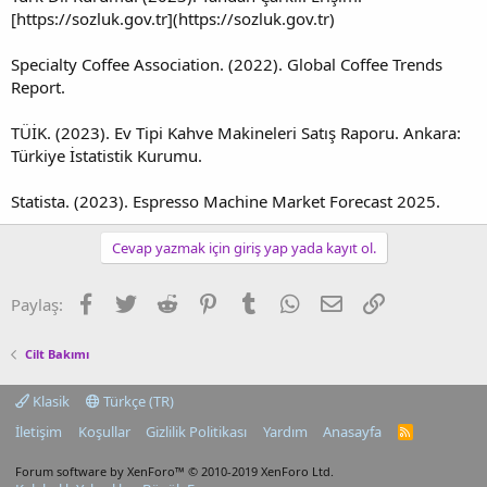
[https://sozluk.gov.tr](https://sozluk.gov.tr)
Specialty Coffee Association. (2022). Global Coffee Trends
Report.
TÜİK. (2023). Ev Tipi Kahve Makineleri Satış Raporu. Ankara:
Türkiye İstatistik Kurumu.
Statista. (2023). Espresso Machine Market Forecast 2025.
Cevap yazmak için giriş yap yada kayıt ol.
Facebook
Twitter
Reddit
Pinterest
Tumblr
WhatsApp
E-posta
Link
Paylaş:
Cilt Bakımı
Klasik
Türkçe (TR)
İletişim
Koşullar
Gizlilik Politikası
Yardım
Anasayfa
R
S
S
Forum software by XenForo™
© 2010-2019 XenForo Ltd.