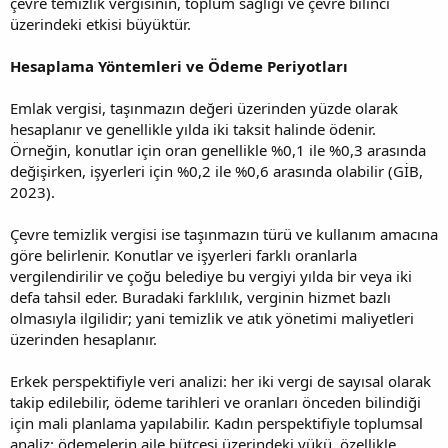
çevre temizlik vergisinin, toplum sağlığı ve çevre bilinci
üzerindeki etkisi büyüktür.
Hesaplama Yöntemleri ve Ödeme Periyotları
Emlak vergisi, taşınmazın değeri üzerinden yüzde olarak
hesaplanır ve genellikle yılda iki taksit halinde ödenir.
Örneğin, konutlar için oran genellikle %0,1 ile %0,3 arasında
değişirken, işyerleri için %0,2 ile %0,6 arasında olabilir (GİB,
2023).
Çevre temizlik vergisi ise taşınmazın türü ve kullanım amacına
göre belirlenir. Konutlar ve işyerleri farklı oranlarla
vergilendirilir ve çoğu belediye bu vergiyi yılda bir veya iki
defa tahsil eder. Buradaki farklılık, verginin hizmet bazlı
olmasıyla ilgilidir; yani temizlik ve atık yönetimi maliyetleri
üzerinden hesaplanır.
Erkek perspektifiyle veri analizi: her iki vergi de sayısal olarak
takip edilebilir, ödeme tarihleri ve oranları önceden bilindiği
için mali planlama yapılabilir. Kadın perspektifiyle toplumsal
analiz: ödemelerin aile bütçesi üzerindeki yükü, özellikle