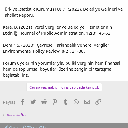
Türkiye İstatistik Kurumu (TÜİK). (2022). Belediye Gelirleri ve
Tahsilat Raporu.
Kara, B. (2021). Yerel Vergiler ve Belediye Hizmetlerinin
Etkinliği. Journal of Public Administration, 12(3), 45-62.
Demir, S. (2020). Çevresel Farkındalık ve Yerel Vergiler.
Environmental Policy Review, 8(2), 21-38.
Forum üyelerinin yorumlarıyla, bu iki verginin hem finansal
hem de toplumsal boyutları üzerine zengin bir tartışma
başlatabiliriz.
Cevap yazmak için giriş yap yada kayıt ol.
Facebook
Twitter
Reddit
Pinterest
Tumblr
WhatsApp
E-posta
Link
Paylaş:
Magazin Özel
Klasik
Türkçe (TR)