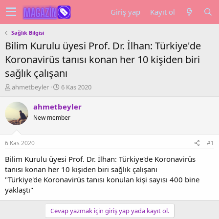
Giriş yap
Kayıt ol
Sağlık Bilgisi
Bilim Kurulu üyesi Prof. Dr. İlhan: Türkiye'de
Koronavirüs tanısı konan her 10 kişiden biri
sağlık çalışanı
K
B
ahmetbeyler
6 Kas 2020
o
a
n
ş
ahmetbeyler
u
l
New member
y
a
u
n
b
g
6 Kas 2020
#1
a
ı
ş
ç
Bilim Kurulu üyesi Prof. Dr. İlhan: Türkiye'de Koronavirüs
l
t
tanısı konan her 10 kişiden biri sağlık çalışanı
a
a
"Türkiye'de Koronavirüs tanısı konulan kişi sayısı 400 bine
t
r
yaklaştı"
a
i
n
h
i
Cevap yazmak için giriş yap yada kayıt ol.