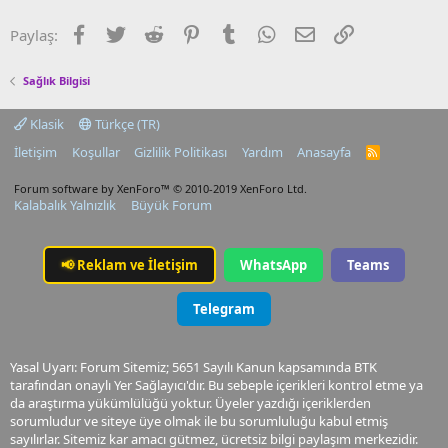
Facebook
Twitter
Reddit
Pinterest
Tumblr
WhatsApp
E-posta
Link
Paylaş:
Sağlık Bilgisi
Klasik
Türkçe (TR)
İletişim
Koşullar
Gizlilik Politikası
Yardım
Anasayfa
R
S
S
Forum software by XenForo™
© 2010-2019 XenForo Ltd.
Kalabalık Yalnızlık
Büyük Forum
📢
Reklam ve İletişim
WhatsApp
Teams
Telegram
Yasal Uyarı: Forum Sitemiz; 5651 Sayılı Kanun kapsamında BTK
tarafından onaylı Yer Sağlayıcı'dır. Bu sebeple içerikleri kontrol etme ya
da araştırma yükümlülüğü yoktur. Üyeler yazdığı içeriklerden
sorumludur ve siteye üye olmak ile bu sorumluluğu kabul etmiş
sayılırlar. Sitemiz kar amacı gütmez, ücretsiz bilgi paylaşım merkezidir.