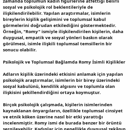
zamanda toplumun kadın figürlerine atfettiği belirli
sosyal ve psikolojik rol beklentileriyle de
ilişkilendirilebilir. Yapılan araştırmalar, isimlerin
bireylerin kişilik gelişimini ve toplumsal kabul
görmelerini doğrudan etkilediğini göstermektedir.
Örneğin, "Romy" ismiyle ilişkilendirilen kişilerin, daha
duygusal, empatik ve sosyal yönleri baskın olarak
görülmesi, isimle ilişkili toplumsal temsillerin bir
sonucu olabilir.
Psikolojik ve Toplumsal Bağlamda Romy İsimli Kişilikler
Adların kişilik üzerindeki etkisini anlamak için yapılan
psikolojik araştırmalar, isimlerin bir birey üzerindeki
sosyal kabulünü, kendilik algısını ve toplumla olan
ilişkisini şekillendirdiğini ortaya koymuştur.
Birçok psikolojik çalışmada, kişilerin isimlerinden
kaynaklanan önyargıların, özellikle toplumsal cinsiyet
ve etnik köken üzerine nasıl bir etki yarattığı
incelenmiştir. Romy ismi de burada benzer bir örüntü
sergileyebilir. Kadınlar için genellikle duygusal zekânın