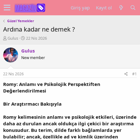
Giriş yap
Kayıt ol
Güzel Yemekler
Ardına kadar ne demek ?
K
B
Gulus
22 Nis 2026
o
a
n
ş
Gulus
u
l
New member
y
a
u
n
b
g
22 Nis 2026
#1
a
ı
ş
ç
Romy: Anlamı ve Psikolojik Perspektiften
l
t
Değerlendirilmesi
a
a
t
r
Bir Araştırmacı Bakışıyla
a
i
n
h
Romy kelimesinin anlamı ve psikolojik etkileri, üzerinde
i
daha az durulan ancak oldukça ilgi çekici bir araştırma
konusudur. Bu terim, dilde farklı bağlamlarda yer
bulabilir; ancak, özellikle ad ve kimlik üzerinden