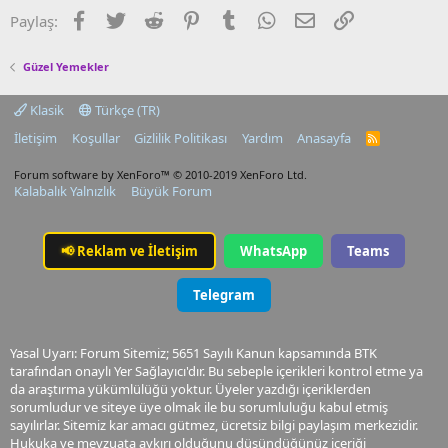
Facebook
Twitter
Reddit
Pinterest
Tumblr
WhatsApp
E-posta
Link
Paylaş:
Güzel Yemekler
Klasik
Türkçe (TR)
İletişim
Koşullar
Gizlilik Politikası
Yardım
Anasayfa
R
S
S
Forum software by XenForo™
© 2010-2019 XenForo Ltd.
Kalabalık Yalnızlık
Büyük Forum
📢
Reklam ve İletişim
WhatsApp
Teams
Telegram
Yasal Uyarı: Forum Sitemiz; 5651 Sayılı Kanun kapsamında BTK
tarafından onaylı Yer Sağlayıcı'dır. Bu sebeple içerikleri kontrol etme ya
da araştırma yükümlülüğü yoktur. Üyeler yazdığı içeriklerden
sorumludur ve siteye üye olmak ile bu sorumluluğu kabul etmiş
sayılırlar. Sitemiz kar amacı gütmez, ücretsiz bilgi paylaşım merkezidir.
Hukuka ve mevzuata aykırı olduğunu düşündüğünüz içeriği