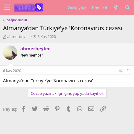
Giriş yap
Kayıt ol
Sağlık Bilgisi
Almanya’dan Türkiye’ye 'Koronavirüs cezası'
K
B
ahmetbeyler
6 Kas 2020
o
a
n
ş
ahmetbeyler
u
l
New member
y
a
u
n
b
g
6 Kas 2020
#1
a
ı
ş
ç
Almanya’dan Türkiye’ye 'Koronavirüs cezası'
l
t
a
a
Cevap yazmak için giriş yap yada kayıt ol.
t
r
a
i
n
h
Facebook
Twitter
Reddit
Pinterest
Tumblr
WhatsApp
E-posta
Link
Paylaş:
i