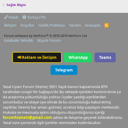
Sağlık Bilgisi
Klasik
Türkçe (TR)
İletişim
Koşullar
Gizlilik Politikası
Yardım
Anasayfa
R
S
S
Forum software by XenForo™
© 2010-2019 XenForo Ltd.
Kalabalık Yalnızlık
Büyük Forum
📢
Reklam ve İletişim
WhatsApp
Teams
Telegram
Yasal Uyarı: Forum Sitemiz; 5651 Sayılı Kanun kapsamında BTK
tarafından onaylı Yer Sağlayıcı'dır. Bu sebeple içerikleri kontrol etme ya
da araştırma yükümlülüğü yoktur. Üyeler yazdığı içeriklerden
sorumludur ve siteye üye olmak ile bu sorumluluğu kabul etmiş
sayılırlar. Sitemiz kar amacı gütmez, ücretsiz bilgi paylaşım merkezidir.
Hukuka ve mevzuata aykırı olduğunu düşündüğünüz içeriği
forumhizmeti@gmail.com
adresi ile iletişime geçerek bildirebilirsiniz.
Yasal süre içerisinde ilgili içerikler sitemizden kaldırılacaktır.