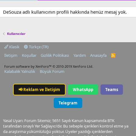
DeSouza adlı kullanıcının profili hakkında henüz mesaj yok.
Kullanıcılar
Klasik
Türkçe (TR)
İletişim
Koşullar
Gizlilik Politikası
Yardım
Anasayfa
R
S
S
Forum software by XenForo™
© 2010-2019 XenForo Ltd.
Kalabalık Yalnızlık
Büyük Forum
📢
Reklam ve İletişim
WhatsApp
Teams
Telegram
Yasal Uyarı: Forum Sitemiz; 5651 Sayılı Kanun kapsamında BTK
tarafından onaylı Yer Sağlayıcı'dır. Bu sebeple içerikleri kontrol etme ya
da araştırma yükümlülüğü yoktur. Üyeler yazdığı içeriklerden