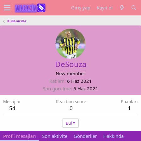
Giriş yap
Kayıt ol
Kullanıcılar
DeSouza
New member
Katılım
6 Haz 2021
Son görülme
6 Haz 2021
Mesajlar
Reaction score
Puanları
54
0
1
Bul
Profil mesajları
Son aktivite
Gönderiler
Hakkında