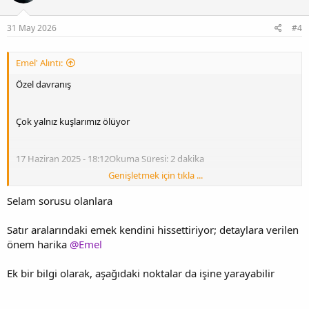
31 May 2026
#4
Emel' Alıntı:
Özel davranış
Çok yalnız kuşlarımız ölüyor
17 Haziran 2025 - 18:12Okuma Süresi: 2 dakika
Genişletmek için tıkla ...
Selam sorusu olanlara
Hausrotchwanz (Phoenicurus Ochruros): Bir kadın mezar
Satır aralarındaki emek kendini hissettiriyor; detaylara verilen
önem harika
@Emel
Ek bir bilgi olarak, aşağıdaki noktalar da işine yarayabilir