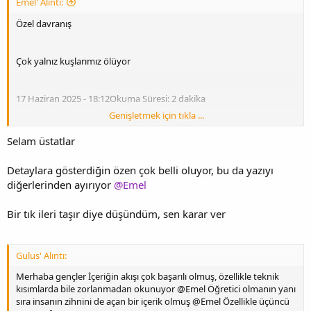
Emel' Alıntı:
Özel davranış
Çok yalnız kuşlarımız ölüyor
17 Haziran 2025 - 18:12Okuma Süresi: 2 dakika
Genişletmek için tıkla ...
Selam üstatlar
Hausrotchwanz (Phoenicurus Ochruros): Bir kadın mezar
Detaylara gösterdiğin özen çok belli oluyor, bu da yazıyı
diğerlerinden ayırıyor
@Emel
Bir tık ileri taşır diye düşündüm, sen karar ver
Gulus' Alıntı:
Merhaba gençler İçeriğin akışı çok başarılı olmuş, özellikle teknik
kısımlarda bile zorlanmadan okunuyor @Emel Öğretici olmanın yanı
sıra insanın zihnini de açan bir içerik olmuş @Emel Özellikle üçüncü