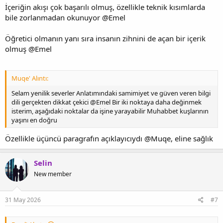
Hausrotchwanz (Phoenicurus Ochruros): Bir kadın mezar
İçeriğin akışı çok başarılı olmuş, özellikle teknik kısımlarda
bile zorlanmadan okunuyor @Emel
Öğretici olmanın yanı sıra insanın zihnini de açan bir içerik
olmuş @Emel
Muqe' Alıntı:
Selam yenilik severler Anlatımındaki samimiyet ve güven veren bilgi
dili gerçekten dikkat çekici @Emel Bir iki noktaya daha değinmek
isterim, aşağıdaki noktalar da işine yarayabilir Muhabbet kuşlarının
yaşını en doğru
Özellikle üçüncü paragrafın açıklayıcıydı @Muqe, eline sağlık
Selin
New member
31 May 2026
#7