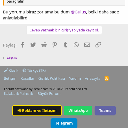
paragrafın
Bu yorumu biraz zorlama buldum
@Gulus
, belki daha sade
anlatılabilirdi
Cevap yazmak için giriş yap yada kayıt ol.
Facebook
Twitter
Reddit
Pinterest
Tumblr
WhatsApp
E-posta
Link
Paylaş:
Yaşam
Klasik
Türkçe (TR)
İletişim
Koşullar
Gizlilik Politikası
Yardım
Anasayfa
R
S
S
Forum software by XenForo™
© 2010-2019 XenForo Ltd.
Kalabalık Yalnızlık
Büyük Forum
📢
Reklam ve İletişim
WhatsApp
Teams
Telegram