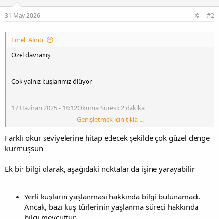
31 May 2026
#2
Emel' Alıntı:
Özel davranış
Çok yalnız kuşlarımız ölüyor
17 Haziran 2025 - 18:12Okuma Süresi: 2 dakika
Genişletmek için tıkla ...
Farklı okur seviyelerine hitap edecek şekilde çok güzel denge
kurmuşsun
Hausrotchwanz (Phoenicurus Ochruros): Bir kadın mezar
Ek bir bilgi olarak, aşağıdaki noktalar da işine yarayabilir
Yerli kuşların yaşlanması hakkında bilgi bulunamadı.
Ancak, bazı kuş türlerinin yaşlanma süreci hakkında
bilgi mevcuttur