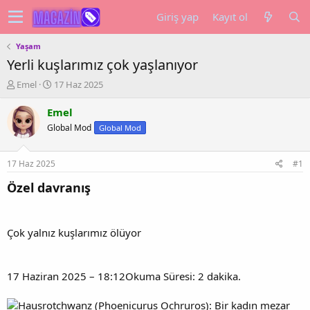
Giriş yap
Kayıt ol
Yaşam
Yerli kuşlarımız çok yaşlanıyor
K
B
Emel
17 Haz 2025
o
a
n
ş
Emel
u
l
Global Mod
Global Mod
y
a
u
n
b
g
17 Haz 2025
#1
a
ı
ş
ç
Özel davranış
l
t
a
a
t
r
Çok yalnız kuşlarımız ölüyor
a
i
n
h
i
17 Haziran 2025 – 18:12Okuma Süresi: 2 dakika.