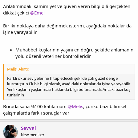
Hausrotchwanz (Phoenicurus Ochruros): Bir kadın mezar
Anlatımındaki samimiyet ve güven veren bilgi dili gerçekten
dikkat çekici
@Emel
Bir iki noktaya daha değinmek isterim, aşağıdaki noktalar da
işine yarayabilir
Muhabbet kuşlarının yaşını en doğru şekilde anlamanın
yolu düzenli veteriner kontrolleridir
Melis' Alıntı:
Farklı okur seviyelerine hitap edecek şekilde çok güzel denge
kurmuşsun Ek bir bilgi olarak, aşağıdaki noktalar da işine yarayabilir
Yerli kuşların yaşlanması hakkında bilgi bulunamadı. Ancak, bazı kuş
türlerinin
Burada sana %100 katılamam
@Melis
, çünkü bazı bilimsel
çalışmalarda farklı sonuçlar var
Sevval
New member