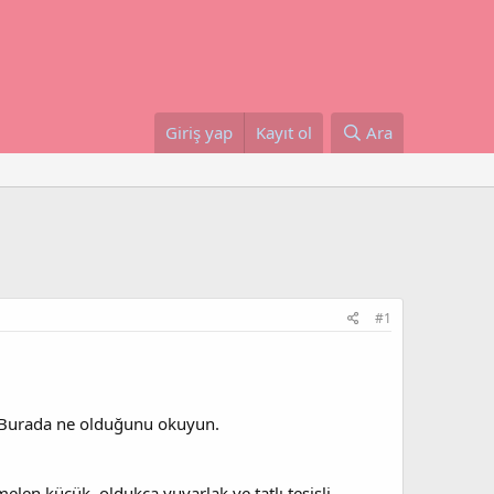
Giriş yap
Kayıt ol
Ara
#1
. Burada ne olduğunu okuyun.
en küçük, oldukça yuvarlak ve tatlı tesisli