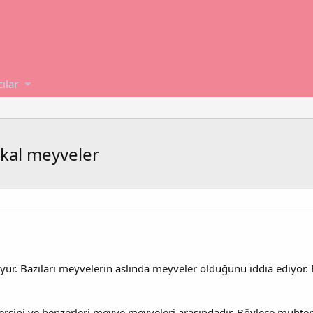
cılar
ikal meyveler
ür. Bazıları meyvelerin aslında meyveler olduğunu iddia ediyor
sini ve benzerleri meyve meyveleri arasındadır. Böylece muhtemel