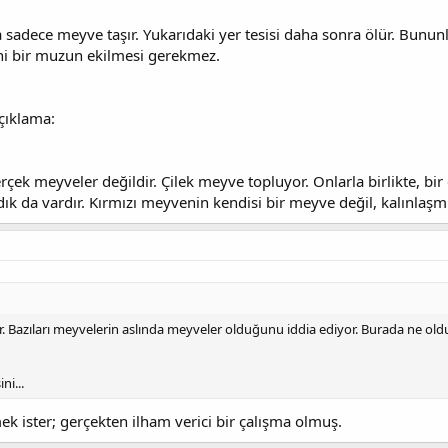
ra sadece meyve taşır. Yukarıdaki yer tesisi daha sonra ölür. Bunu
ni bir muzun ekilmesi gerekmez.
çıklama:
rçek meyveler değildir. Çilek meyve topluyor. Onlarla birlikte, bi
ık da vardır. Kırmızı meyvenin kendisi bir meyve değil, kalınlaşmış
 Bazıları meyvelerin aslında meyveler olduğunu iddia ediyor. Burada ne o
i...
k ister; gerçekten ilham verici bir çalışma olmuş.