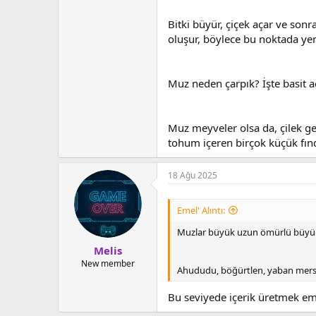
Bitki büyür, çiçek açar ve son
oluşur, böylece bu noktada ye
Muz neden çarpık? İşte basit a
Muz meyveler olsa da, çilek ge
tohum içeren birçok küçük fınd
18 Ağu 2025
Emel' Alıntı:
Muzlar büyük uzun ömürlü büyür.
Melis
New member
Ahududu, böğürtlen, yaban mersin
Bu seviyede içerik üretmek eme