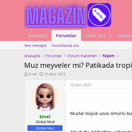
Anasayfa
Forumlar
Neler yeni
Kullanı
Yeni mesajlar
Forumlarda ara
Anasayfa
Forumlar
Forum Haberleri
Yaşam
Muz meyveler mi? Patikada trop
K
B
Emel
16 Mar 2025
o
a
n
ş
16 Mar 2025
u
l
y
a
u
n
b
g
a
ı
Muzlar büyük uzun ömürlü büy
Emel
ş
ç
l
t
Global Mod
a
a
Global Mod
Ahududu, böğürtlen, yaban mer