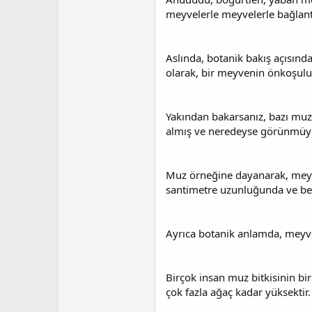
t
r
a
i
meyvelerle meyvelerle bağlant
n
h
i
Aslında, botanik bakış açısın
olarak, bir meyvenin önkoşulu,
Yakından bakarsanız, bazı muzl
almış ve neredeyse görünmüy
Muz örneğine dayanarak, meyv
santimetre uzunluğunda ve beş
Ayrıca botanik anlamda, meyve
Birçok insan muz bitkisinin b
çok fazla ağaç kadar yüksektir. 