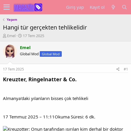
Giriş yap
Kayıt ol
Yaşam
Hangi tür gerçekten tehlikelidir
K
B
Emel
17 Tem 2025
o
a
n
ş
Emel
u
l
Global Mod
Global Mod
y
a
u
n
b
g
17 Tem 2025
#1
a
ı
ş
ç
Kreuzter, Ringelnatter & Co.
l
t
a
a
t
r
Almanya'daki yılanların bisses çok tehlikeli
a
i
n
h
i
17 Temmuz 2025 – 11:11Okuma Süresi: 6 dk.