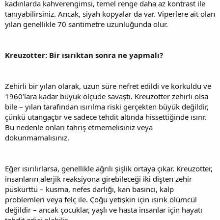
kadınlarda kahverengimsi, temel renge daha az kontrast ile
tanıyabilirsiniz. Ancak, siyah kopyalar da var. Viperlere ait olan
yılan genellikle 70 santimetre uzunluğunda olur.
Kreuzotter: Bir ısırıktan sonra ne yapmalı?
Zehirli bir yılan olarak, uzun süre nefret edildi ve korkuldu ve
1960'lara kadar büyük ölçüde savaştı. Kreuzotter zehirli olsa
bile – yılan tarafından ısırılma riski gerçekten büyük değildir,
çünkü utangaçtır ve sadece tehdit altında hissettiğinde ısırır.
Bu nedenle onları tahriş etmemelisiniz veya
dokunmamalısınız.
Eğer ısırılırlarsa, genellikle ağrılı şişlik ortaya çıkar. Kreuzotter,
insanların alerjik reaksiyona girebileceği iki dişten zehir
püskürttü – kusma, nefes darlığı, kan basıncı, kalp
problemleri veya felç ile. Çoğu yetişkin için ısırık ölümcül
değildir – ancak çocuklar, yaşlı ve hasta insanlar için hayatı
tehdit edici olabilir.