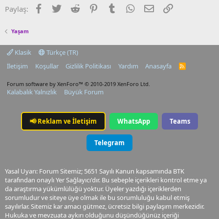
Facebook
Twitter
Reddit
Pinterest
Tumblr
WhatsApp
E-posta
Link
Paylaş:
Yaşam
Klasik
Türkçe (TR)
İletişim
Koşullar
Gizlilik Politikası
Yardım
Anasayfa
R
S
S
Forum software by XenForo™
© 2010-2019 XenForo Ltd.
Kalabalık Yalnızlık
Büyük Forum
📢
Reklam ve İletişim
WhatsApp
Teams
Telegram
Yasal Uyarı: Forum Sitemiz; 5651 Sayılı Kanun kapsamında BTK
tarafından onaylı Yer Sağlayıcı'dır. Bu sebeple içerikleri kontrol etme ya
da araştırma yükümlülüğü yoktur. Üyeler yazdığı içeriklerden
sorumludur ve siteye üye olmak ile bu sorumluluğu kabul etmiş
sayılırlar. Sitemiz kar amacı gütmez, ücretsiz bilgi paylaşım merkezidir.
Hukuka ve mevzuata aykırı olduğunu düşündüğünüz içeriği